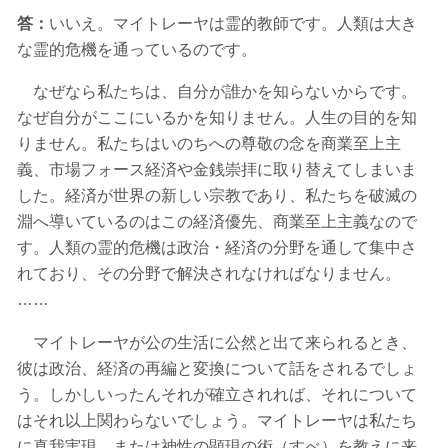
答：
いいえ。マイトレーヤは霊的教師です。人類は大き
な霊的危機を通っているのです。
なぜなら私たちは、自分が誰かを知らないからです。
なぜ自分がここにいるかを知りません。人生の目的を知
りません。私たちはいのちへの尊敬の念を商業至上主
義、市場フォース経済や金銭崇拝に取り替えてしまいま
した。経済が世界の新しい宗教であり、私たちを破滅の
淵へ導いているのはこの経済優先、商業至上主義なので
す。人類の霊的危機は政治・経済の分野を通して集中さ
れており、その分野で解決されなければなりません。
……
マイトレーヤが公の生活に公然と出て来られるとき、
彼は政治、経済の再編と変換について話をされるでしょ
う。しかしいったんそれが確立されれば、それについて
はそれ以上関わらないでしょう。マイトレーヤは私たち
に真我実現、または神性の顕現の術（すべ）を教えに来