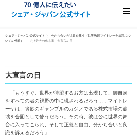
コンテンツへスキップ
メニュ
史上最大の出来事 大宣言の日
シェア・ジャパン公式サイト
分かち合いが世界を救う（世界教師マイトレーヤ出現につ
いての情報）
史上最大の出来事 大宣言の日
大宣言の日
「もうすぐ、世界が待望するお方は出現して、御自身
をすべての者の視野の中に現されるだろう……マイトレ
ーヤは、貪欲のギャンブルのカジノである株式市場の崩
壊を合図として使うだろう。その時、彼は公に世界の舞
台に入ってこられ、そして正義と自由、分かち合いと良
識を訴えるだろう」