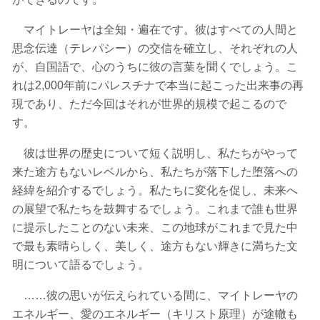
マイトレーヤは全知・遍在です。彼はすべての人間と
思念伝達（テレパシー）の交信を確立し、それぞれの人
が、自国語で、心のうちに彼の言葉を聞くでしょう。こ
れは2,000年前にパレスチナで本当に起こった出来事の再
現であり、ただ今回はそれが世界的規模で起こるので
す。
彼は世界の歴史について短く説明し、私たちがやって
来た途方もないレベルから、私たちが落下した堕落への
経緯を紹介するでしょう。私たちに変化を促し、未来へ
の展望で私たちを鼓舞するでしょう。これまで誰も世界
に提示したことのない未来、この地球がこれまで見た中
で最も素晴らしく、美しく、途方もない輝きに満ちた文
明について語るでしょう。
……彼の思いが伝えられている間に、マイトレーヤの
エネルギー、愛のエネルギー（キリスト原理）が途轍も